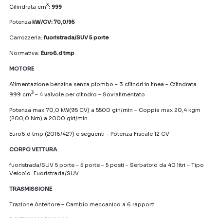
3
Cilindrata cm
:
999
Potenza
kW/CV: 70,0/95
Carrozzeria:
fuoristrada/SUV 5 porte
Normativa:
Euro6.d tmp
MOTORE
Alimentazione benzina senza piombo – 3 cilindri in linea – Cilindrata
3
999 cm
– 4 valvole per cilindro – Sovralimentato
Potenza max 70,0 kW(95 CV) a 5500 giri/min – Coppia max 20,4 kgm
(200,0 Nm) a 2000 giri/min
Euro6.d tmp (2016/427) e seguenti – Potenza Fiscale 12 CV
CORPO VETTURA
fuoristrada/SUV 5 porte – 5 porte – 5 posti – Serbatoio da 40 litri – Tipo
Veicolo: Fuoristrada/SUV
TRASMISSIONE
Trazione Anteriore – Cambio meccanico a 6 rapporti