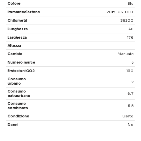
Colore
Blu
Immatricolazione
2019-06-01 00:0
Chilometri
36200
Lunghezza
411
Larghezza
176
Altezza
Cambio
Manuale
Numero marce
5
Emissioni CO2
130
Consumo
5
urbano
Consumo
6.7
extraurbano
Consumo
5.8
combinato
Condizione
Usato
Danni
No