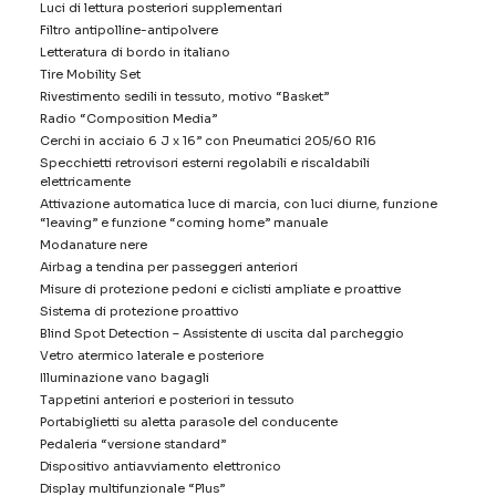
Luci di lettura posteriori supplementari
Filtro antipolline-antipolvere
Letteratura di bordo in italiano
Tire Mobility Set
Rivestimento sedili in tessuto, motivo “Basket”
Radio “Composition Media”
Cerchi in acciaio 6 J x 16” con Pneumatici 205/60 R16
Specchietti retrovisori esterni regolabili e riscaldabili
elettricamente
Attivazione automatica luce di marcia, con luci diurne, funzione
“leaving” e funzione “coming home” manuale
Modanature nere
Airbag a tendina per passeggeri anteriori
Misure di protezione pedoni e ciclisti ampliate e proattive
Sistema di protezione proattivo
Blind Spot Detection – Assistente di uscita dal parcheggio
Vetro atermico laterale e posteriore
Illuminazione vano bagagli
Tappetini anteriori e posteriori in tessuto
Portabiglietti su aletta parasole del conducente
Pedaleria “versione standard”
Dispositivo antiavviamento elettronico
Display multifunzionale “Plus”