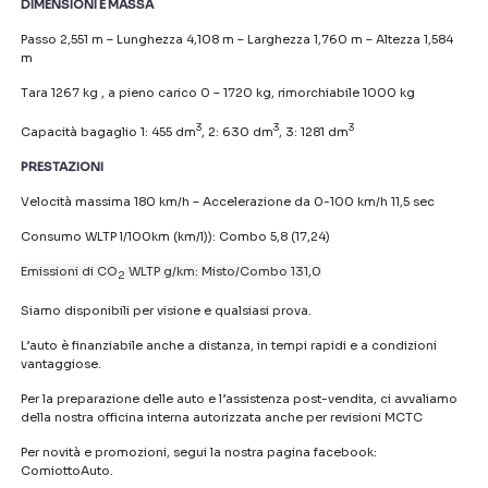
DIMENSIONI E MASSA
Passo 2,551 m – Lunghezza 4,108 m – Larghezza 1,760 m – Altezza 1,584
m
Tara 1267 kg , a pieno carico 0 – 1720 kg, rimorchiabile 1000 kg
3
3
3
Capacità bagaglio 1: 455 dm
, 2: 630 dm
, 3: 1281 dm
PRESTAZIONI
Velocità massima 180 km/h – Accelerazione da 0-100 km/h 11,5 sec
Consumo WLTP l/100km (km/l)): Combo 5,8 (17,24)
Emissioni di CO
WLTP g/km: Misto/Combo 131,0
2
Siamo disponibili per visione e qualsiasi prova.
L’auto è finanziabile anche a distanza, in tempi rapidi e a condizioni
vantaggiose.
Per la preparazione delle auto e l’assistenza post-vendita, ci avvaliamo
della nostra officina interna autorizzata anche per revisioni MCTC
Per novità e promozioni, segui la nostra pagina facebook:
ComiottoAuto.