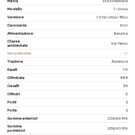
Marca
VOLKSWAGEN
Modello
T-Cross
Versione
1.0 tsi Urban 95cv
Carozzeria
SUV
Alimentazione
Benzina
Classe
6d-Temp
ambientale
Neopatentati
Si
Trazione
Anteriore
Kwatt
70
Cilindrata
999
Cavalli
95
Cilindri
3
Posti
5
Porte
5
Gomme anteriori
205/60 R16
Gomme
205/60 R16
posteriori