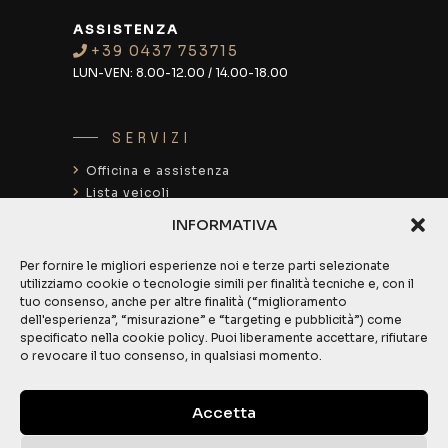
ASSISTENZA
+39 0437 753715
LUN-VEN:
8.00-12.00 / 14.00-18.00
SERVIZI
Officina e assistenza
Lista veicoli
Noleggio auto
INFORMATIVA
Noleggio E-Bike
Ganci traino
Per fornire le migliori esperienze noi e terze parti selezionate
Rimorchi
utilizziamo cookie o tecnologie simili per finalità tecniche e, con il
tuo consenso, anche per altre finalità (“miglioramento
Shop
dell'esperienza”, “misurazione” e “targeting e pubblicità”) come
specificato nella cookie policy. Puoi liberamente accettare, rifiutare
o revocare il tuo consenso, in qualsiasi momento.
INFO
Contatti
Accetta
Chi siamo
Valuta la tua auto