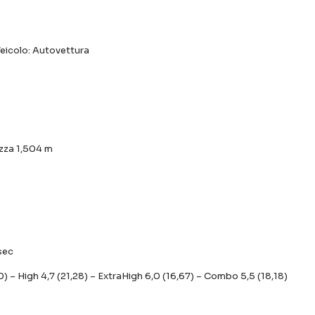
 Veicolo: Autovettura
zza 1,504 m
sec
 – High 4,7 (21,28) – ExtraHigh 6,0 (16,67) – Combo 5,5 (18,18)