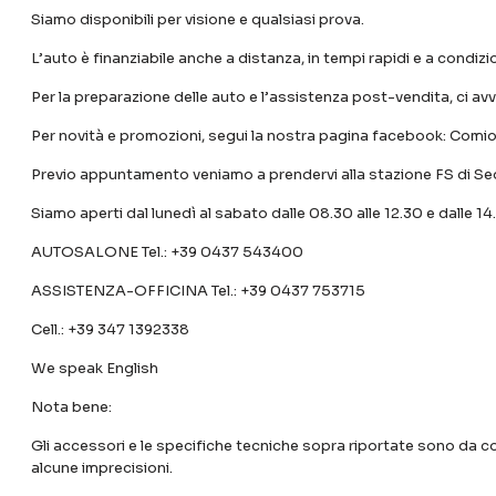
Siamo disponibili per visione e qualsiasi prova.
L’auto è finanziabile anche a distanza, in tempi rapidi e a condiz
Per la preparazione delle auto e l’assistenza post-vendita, ci av
Per novità e promozioni, segui la nostra pagina facebook: Comi
Previo appuntamento veniamo a prendervi alla stazione FS di Se
Siamo aperti dal lunedì al sabato dalle 08.30 alle 12.30 e dalle 
AUTOSALONE Tel.: +39 0437 543400
ASSISTENZA-OFFICINA Tel.: +39 0437 753715
Cell.: +39 347 1392338
We speak English
Nota bene:
Gli accessori e le specifiche tecniche sopra riportate sono da c
alcune imprecisioni.