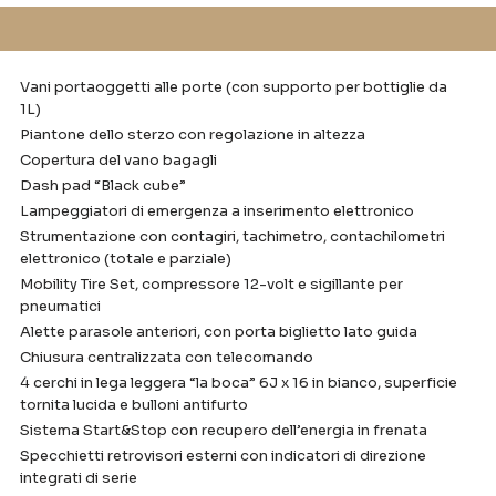
Vani portaoggetti alle porte (con supporto per bottiglie da
1L)
Piantone dello sterzo con regolazione in altezza
Copertura del vano bagagli
Dash pad “Black cube”
Lampeggiatori di emergenza a inserimento elettronico
Strumentazione con contagiri, tachimetro, contachilometri
elettronico (totale e parziale)
Mobility Tire Set, compressore 12-volt e sigillante per
pneumatici
Alette parasole anteriori, con porta biglietto lato guida
Chiusura centralizzata con telecomando
4 cerchi in lega leggera “la boca” 6J x 16 in bianco, superficie
tornita lucida e bulloni antifurto
Sistema Start&Stop con recupero dell’energia in frenata
Specchietti retrovisori esterni con indicatori di direzione
integrati di serie