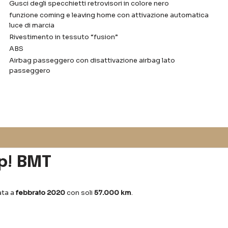
Gusci degli specchietti retrovisori in colore nero
funzione coming e leaving home con attivazione automatica
luce di marcia
Rivestimento in tessuto “fusion”
ABS
Airbag passeggero con disattivazione airbag lato
passeggero
up! BMT
ata a
febbraio 2020
con soli
57.000 km
.