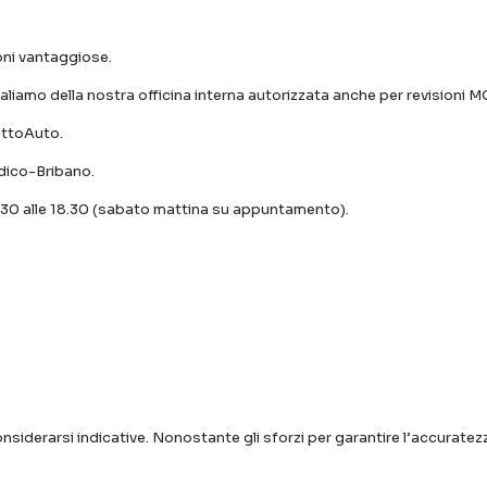
ioni vantaggiose.
valiamo della nostra officina interna autorizzata anche per revisioni 
ottoAuto.
dico-Bribano.
14.30 alle 18.30 (sabato mattina su appuntamento).
onsiderarsi indicative. Nonostante gli sforzi per garantire l’accurat