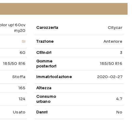
olor up! 60cv
Carozzeria
Citycar
my20
Si
Trazione
Anteriore
60
Cilindri
3
Gomme
185/50 R16
185/50 R16
posteriori
Stoffa
Immatricolazione
2020-02-27 00:
165
Altezza
Consumo
124
4.7
urbano
Usato
Danni
No