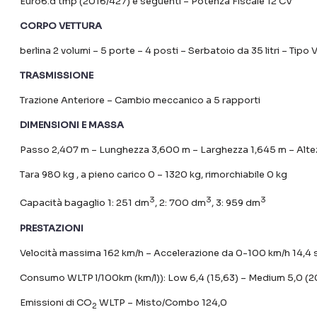
Euro6.d tmp (2016/427) e seguenti – Potenza Fiscale 12 CV
CORPO VETTURA
berlina 2 volumi – 5 porte – 4 posti – Serbatoio da 35 litri – Tipo
TRASMISSIONE
Trazione Anteriore – Cambio meccanico a 5 rapporti
DIMENSIONI E MASSA
Passo 2,407 m – Lunghezza 3,600 m – Larghezza 1,645 m – Alte
Tara 980 kg , a pieno carico 0 – 1320 kg, rimorchiabile 0 kg
3
3
3
Capacità bagaglio 1: 251 dm
, 2: 700 dm
, 3: 959 dm
PRESTAZIONI
Velocità massima 162 km/h – Accelerazione da 0-100 km/h 14,4 
Consumo WLTP l/100km (km/l)): Low 6,4 (15,63) – Medium 5,0 (20)
Emissioni di CO
WLTP – Misto/Combo 124,0
2