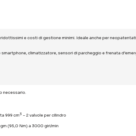
dottissimi e costi di gestione minimi. Ideale anche per neopatentati
martphone, climatizzatore, sensori di parcheggio e frenata d’emer
to necessario.
3
rata 999 cm
– 2 valvole per cilindro
kgm (95,0 Nm) a 3000 giri/min