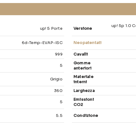
up! 5p 1.0 C
up! 5 Porte
Versione
6d-Temp-EVAP-ISC
Neopatentati
999
Cavalli
Gomme
5
anteriori
Materiale
Grigio
interni
360
Larghezza
Emissioni
5
CO2
5.5
Condizione