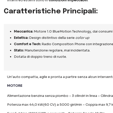
Interni ed esterni sono in
condizioni impeccabili
.
Caratteristiche Principali:
Meccanica:
Motore 1.0 BlueMotion Technology, dai consumi ri
Estetica:
Design distintivo della serie
color up
Comfort e Tech:
Radio Composition Phone con integrazione s
Stato:
Manutenzione regolare, mai incidentata.
Dotata di doppio treno di ruote.
Un’auto compatta, agile e pronta a partire senza alcun interven
MOTORE
Alimentazione benzina senza piombo – 3 cilindri in linea – Cilind
Potenza max 44,0 kW(60 CV) a 5000 giri/min – Coppia max 9,7 