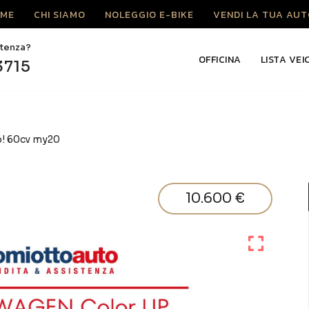
ME
CHI SIAMO
NOLEGGIO E-BIKE
VENDI LA TUA AUT
stenza?
OFFICINA
LISTA VEI
3715
p! 60cv my20
10.600 €