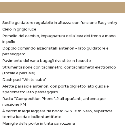
Sedile guidatore regolabile in altezza con funzione Easy entry
Cielo in grigio luce
Pomello del cambio, impugnatura della leva del freno a mano
in pelle
Doppio comando alzacristalli anteriori – lato guidatore e
passeggero
Pavimento del vano bagagli rivestito in tessuto
Strumentazione con tachimetro, contachilometri elettronico
(totale e parziale)
Dash pad “White cube”
Alette parasole anteriori, con porta biglietto lato guida e
specchietto lato passeggero
Radio “Composition Phone”, 2 altoparlanti, antenna per
ricezione FM
4 cerchi in lega leggera “la boca” 6J x 16 in Nero, superficie
tornita lucida e bulloni antifurto
Maniglie delle porte in tinta carrozzeria