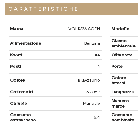
Marca
VOLKSWAGEN
Modello
Classe
Alimentazione
Benzina
ambientale
Kwatt
44
Cilindrata
Posti
4
Porte
Colore
Colore
BluAzzurro
interni
Chilometri
57087
Lunghezza
Numero
Cambio
Manuale
marce
Consumo
Consumo
6.4
extraurbano
combinato