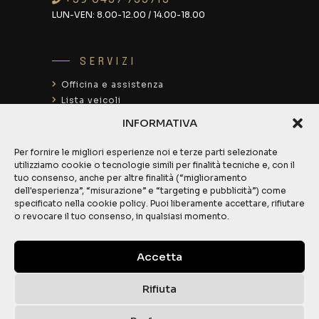
LUN-VEN:
8.00-12.00 / 14.00-18.00
SERVIZI
Officina e assistenza
Lista veicoli
Noleggio auto
INFORMATIVA
Noleggio E-Bike
Ganci traino
Per fornire le migliori esperienze noi e terze parti selezionate
Rimorchi
utilizziamo cookie o tecnologie simili per finalità tecniche e, con il
tuo consenso, anche per altre finalità (“miglioramento
Shop
dell'esperienza”, “misurazione” e “targeting e pubblicità”) come
specificato nella cookie policy. Puoi liberamente accettare, rifiutare
o revocare il tuo consenso, in qualsiasi momento.
INFO
Contatti
Accetta
Chi siamo
Valuta la tua auto
Rifiuta
Finanziamenti
Privacy