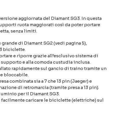
 versione aggiornata del Diamant SG3. In questa
supporti ruota maggiorati così da poter portare
etta, senza limiti.
ù grande di Diamant SG2 (vedi pagina 5),
3 biciclette.
rtare e riporre grazie all’esclusivo sistema di
di supporto e alla comoda custudia inclusa.
lato rapidamente sul gancio di traino tramite un
e bloccabile.
resa combinata sia a 7 che 13 pin (Jaeger) e
azione di retromarcia (tramite presa a 13 pin).
luminio per il Diamant SG3.
acilmente caricare le biciclette (elettriche) sul