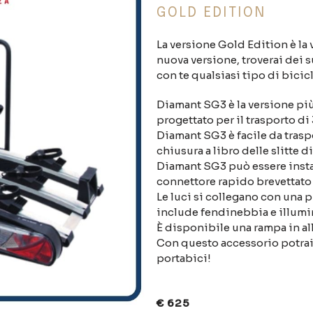
GOLD EDITION
La versione Gold Edition è la
nuova versione, troverai dei 
con te qualsiasi tipo di bicicl
Diamant SG3 è la versione pi
progettato per il trasporto di 
Diamant SG3 è facile da traspo
chiusura a libro delle slitte 
Diamant SG3 può essere instal
connettore rapido brevettato 
Le luci si collegano con una p
include fendinebbia e illumin
È disponibile una rampa in al
Con questo accessorio potrai f
portabici!
€ 625